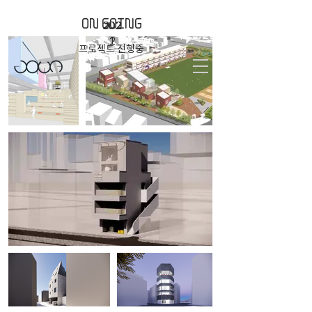
ON GOING
202
202
202
202
1
1
2
2
프로젝트 진행중