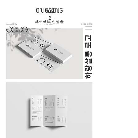
ON GOING
202
202
202
202
1
1
2
2
프로젝트 진행중
project D06
dongtan
2021-2021
하랑살롱 로고