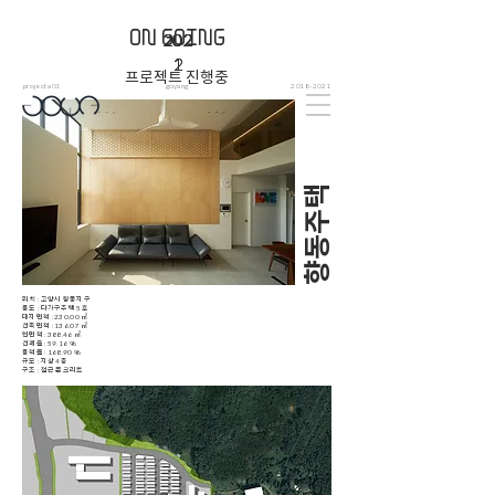
ON GOING
202
202
202
202
1
1
2
2
프로젝트 진행중
project a01
goyang
2018-2021
​향동주택
위치 : 고양시 향동지구
용도 : 다가구주택 5호
대지면적 : 230.00 ㎡
건축면적 : 136.07 ㎡
연면적 : 388.46 ㎡
건폐율 : 59.16 %
용적률 : 168.90 %
규모 : 지상 4층
구조 : 철근 콘크리트